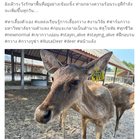
ยังเฝ้าระวังรักษาพื้นที่อยู่อย่างเข้มแข็ง ท่ามกลางความร้อนระอุที่กำลัง
จะเพิ่มขึ้นทุกวัน….
#หาเลี้ยงตัวเอง #แหล่งเรียนรู้การเลี้ยงกวาง #งานวิจัย #ฟาร์มกวาง
มหาวิทยาลัยรามคำแหง #ก่อนจะกลายเป็นตำนาน #สุโขทัย #ทุกชีวิต
#newnormal #เขากวางอ่อน #stayin_alive #staying_alive #ฝึกอบรม
#กวาง #กวางรูซ่า #RusaDeer #deer #หน้าแล้ง