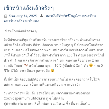
เข้าหน้าแล้งแล้วจริง ๆ
February 14, 2025
สถาบันวิจัยสัตว์ในภูมิภาคเขตร้อน
มหาวิทยาลัยรามคำแหง
เข้าหน้าแล้งแล้วจริง ๆ
สิ่งที่น่ากังวลที่สุดสำหรับฟาร์มกวางมหาวิทยาลัยรามคำแหงในช่วง
หน้าแล้งคือ #ไฟป่า ที่ล้วนเกิดจาก “คน” ในทุก ๆ ปี มักจะถูกโจมตีจาก
ฝั่งริมถนนสาย สุโขทัย-ตาก ที่ผ่านหน้าฟาร์ม แต่เพื่อความไม่ประมาท
เราได้ทำแนวกันไฟไว้รอบพื้นที่ฟาร์มฯ กว่า 200 ไร่ ด้วยแรงเจ้าหน้าที่
ประจำ 1 คน และที่มาจากส่วนกลาง 1 คน คนงานเลี้ยงกวาง 2 คน
รวมถึง “มอม”
สุนัขไทยอายุกว่า 10 ปี ผู้ซื่อสัตย์ อีก 1 ตัว
รวม 5
ชีวิต มีไม้กวาดเป็นอาวุธครบมือ
สิ่งที่จำเป็นต้องปฏิบัติคือ การตรวจแนวกันไฟ และคอยกวาดใบไม้ที่
หล่นตามแนวออก เป็นงานที่นอกเหนือจากงานประจำ
ระหว่างทางที่แห้งแล้ง ยังพอได้ชื่นชมความสวยงามของดอก
Cochlospermum vitifolium ดู ๆ ไปคล้าย
สุพรรณิการ์มาก แต่กลีบไม่ซ้อน รวมถึงดอกงิ้ว ที่บานเต็มต้น